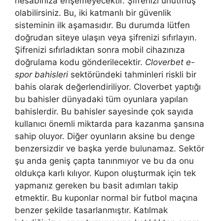
hesabınıza erişemeyecektir. Şifrenizi unutmuş
olabilirsiniz. Bu, iki katmanlı bir güvenlik
sisteminin ilk aşamasıdır. Bu durumda lütfen
doğrudan siteye ulaşın veya şifrenizi sıfırlayın.
Şifrenizi sıfırladıktan sonra mobil cihazınıza
doğrulama kodu gönderilecektir.
Cloverbet e-
spor bahisleri
sektöründeki tahminleri riskli bir
bahis olarak değerlendiriliyor. Cloverbet yaptığı
bu bahisler dünyadaki tüm oyunlara yapılan
bahislerdir. Bu bahisler sayesinde çok sayıda
kullanıcı önemli miktarda para kazanma şansına
sahip oluyor. Diğer oyunların aksine bu denge
benzersizdir ve başka yerde bulunamaz. Sektör
şu anda geniş çapta tanınmıyor ve bu da onu
oldukça karlı kılıyor. Kupon oluşturmak için tek
yapmanız gereken bu basit adımları takip
etmektir. Bu kuponlar normal bir futbol maçına
benzer şekilde tasarlanmıştır. Katılmak