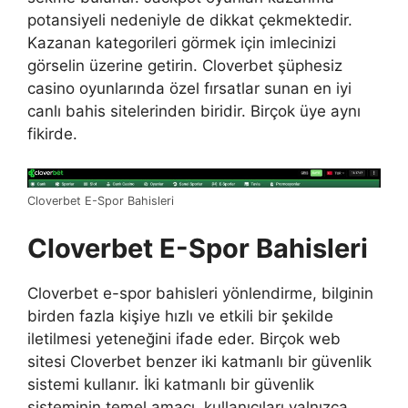
potansiyeli nedeniyle de dikkat çekmektedir.
Kazanan kategorileri görmek için imlecinizi
görselin üzerine getirin. Cloverbet şüphesiz
casino oyunlarında özel fırsatlar sunan en iyi
canlı bahis sitelerinden biridir. Birçok üye aynı
fikirde.
Cloverbet E-Spor Bahisleri
Cloverbet E-Spor Bahisleri
Cloverbet e-spor bahisleri yönlendirme, bilginin
birden fazla kişiye hızlı ve etkili bir şekilde
iletilmesi yeteneğini ifade eder. Birçok web
sitesi Cloverbet benzer iki katmanlı bir güvenlik
sistemi kullanır. İki katmanlı bir güvenlik
sisteminin temel amacı, kullanıcıları yalnızca