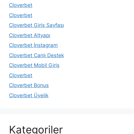
Cloverbet
Cloverbet
Cloverbet Giriş Sayfası
Cloverbet Altyapı
Cloverbet İnstagram
Cloverbet Canlı Destek
Cloverbet Mobil Giriş
Cloverbet
Cloverbet Bonus
Cloverbet Üyelik
Kategoriler