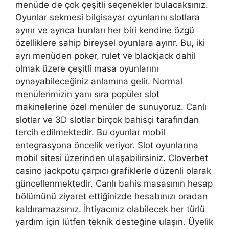
menüde de çok çeşitli seçenekler bulacaksınız.
Oyunlar sekmesi bilgisayar oyunlarını slotlara
ayırır ve ayrıca bunları her biri kendine özgü
özelliklere sahip bireysel oyunlara ayırır. Bu, iki
ayrı menüden poker, rulet ve blackjack dahil
olmak üzere çeşitli masa oyunlarını
oynayabileceğiniz anlamına gelir. Normal
menülerimizin yanı sıra popüler slot
makinelerine özel menüler de sunuyoruz. Canlı
slotlar ve 3D slotlar birçok bahisçi tarafından
tercih edilmektedir. Bu oyunlar mobil
entegrasyona öncelik veriyor. Slot oyunlarına
mobil sitesi üzerinden ulaşabilirsiniz. Cloverbet
casino jackpotu çarpıcı grafiklerle düzenli olarak
güncellenmektedir. Canlı bahis masasının hesap
bölümünü ziyaret ettiğinizde hesabınızı oradan
kaldıramazsınız. İhtiyacınız olabilecek her türlü
yardım için lütfen teknik desteğine ulaşın. Üyelik