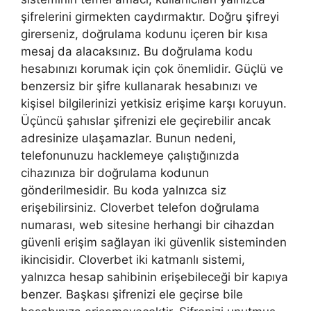
şifrelerini girmekten caydırmaktır. Doğru şifreyi
girerseniz, doğrulama kodunu içeren bir kısa
mesaj da alacaksınız. Bu doğrulama kodu
hesabınızı korumak için çok önemlidir. Güçlü ve
benzersiz bir şifre kullanarak hesabınızı ve
kişisel bilgilerinizi yetkisiz erişime karşı koruyun.
Üçüncü şahıslar şifrenizi ele geçirebilir ancak
adresinize ulaşamazlar. Bunun nedeni,
telefonunuzu hacklemeye çalıştığınızda
cihazınıza bir doğrulama kodunun
gönderilmesidir. Bu koda yalnızca siz
erişebilirsiniz. Cloverbet telefon doğrulama
numarası, web sitesine herhangi bir cihazdan
güvenli erişim sağlayan iki güvenlik sisteminden
ikincisidir. Cloverbet iki katmanlı sistemi,
yalnızca hesap sahibinin erişebileceği bir kapıya
benzer. Başkası şifrenizi ele geçirse bile