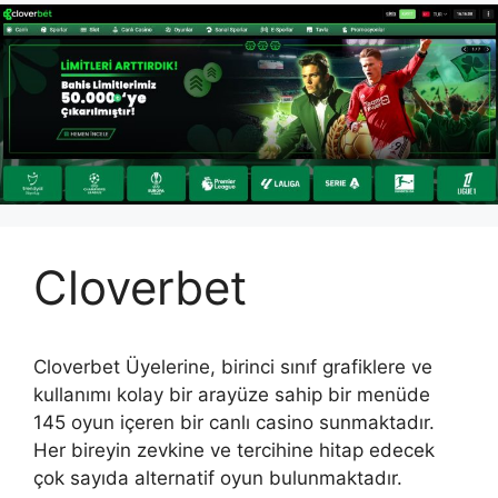
Cloverbet
Cloverbet Üyelerine, birinci sınıf grafiklere ve
kullanımı kolay bir arayüze sahip bir menüde
145 oyun içeren bir canlı casino sunmaktadır.
Her bireyin zevkine ve tercihine hitap edecek
çok sayıda alternatif oyun bulunmaktadır.