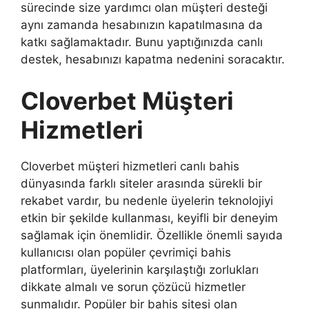
sürecinde size yardımcı olan müşteri desteği
aynı zamanda hesabınızın kapatılmasına da
katkı sağlamaktadır. Bunu yaptığınızda canlı
destek, hesabınızı kapatma nedenini soracaktır.
Cloverbet Müşteri
Hizmetleri
Cloverbet müşteri hizmetleri canlı bahis
dünyasında farklı siteler arasında sürekli bir
rekabet vardır, bu nedenle üyelerin teknolojiyi
etkin bir şekilde kullanması, keyifli bir deneyim
sağlamak için önemlidir. Özellikle önemli sayıda
kullanıcısı olan popüler çevrimiçi bahis
platformları, üyelerinin karşılaştığı zorlukları
dikkate almalı ve sorun çözücü hizmetler
sunmalıdır. Popüler bir bahis sitesi olan