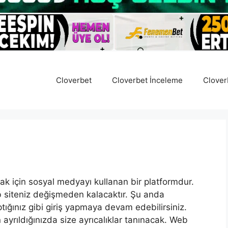
Cloverbet
Cloverbet İnceleme
Clover
k için sosyal medyayı kullanan bir platformdur.
b siteniz değişmeden kalacaktır. Şu anda
tığınız gibi giriş yapmaya devam edebilirsiniz.
n ayrıldığınızda size ayrıcalıklar tanınacak. Web