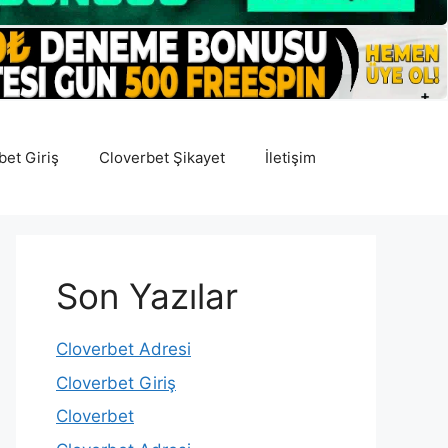
bet Giriş
Cloverbet Şikayet
İletişim
Son Yazılar
Cloverbet Adresi
Cloverbet Giriş
Cloverbet