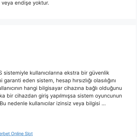
un veya endişe yoktur.
 sistemiyle kullanıcılarına ekstra bir güvenlik
 garanti eden sistem, hesap hırsızlığı olasılığını
ullanıcının hangi bilgisayar cihazına bağlı olduğunu
şka bir cihazdan giriş yapılmışsa sistem oyuncunun
u nedenle kullanıcılar izinsiz veya bilgisi …
rbet Online Slot