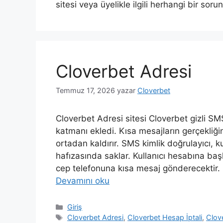
sitesi veya üyelikle ilgili herhangi bir sor
Cloverbet Adresi
Temmuz 17, 2026
yazar
Cloverbet
Cloverbet Adresi sitesi Cloverbet gizli SMS
katmanı ekledi. Kısa mesajların gerçekliğini
ortadan kaldırır. SMS kimlik doğrulayıcı, k
hafızasında saklar. Kullanıcı hesabına ba
cep telefonuna kısa mesaj gönderecektir. B
Devamını oku
Kategoriler
Giriş
Etiketler
Cloverbet Adresi
,
Cloverbet Hesap İptali
,
Clove