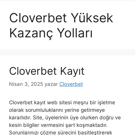
Cloverbet Yüksek
Kazanç Yolları
Cloverbet Kayıt
Nisan 3, 2025
yazar
Cloverbet
Cloverbet kayıt web sitesi meşru bir işletme
olarak sorumluluklarını yerine getirmeye
kararlıdır. Site, üyelerinin üye olurken doğru ve
kesin bilgiler vermesini şart koşmaktadır.
Sorunlarınızı çözme sürecini basitleştirerek