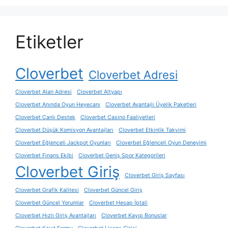
Etiketler
Cloverbet
Cloverbet Adresi
Cloverbet Alan Adresi
Cloverbet Altyapı
Cloverbet Anında Oyun Heyecanı
Cloverbet Avantajlı Üyelik Paketleri
Cloverbet Canlı Destek
Cloverbet Casino Faaliyetleri
Cloverbet Düşük Komisyon Avantajları
Cloverbet Etkinlik Takvimi
Cloverbet Eğlenceli Jackpot Oyunları
Cloverbet Eğlenceli Oyun Deneyimi
Cloverbet Finans Ekibi
Cloverbet Geniş Spor Kategorileri
Cloverbet Giriş
Cloverbet Giriş Sayfası
Cloverbet Grafik Kalitesi
Cloverbet Güncel Giriş
Cloverbet Güncel Yorumlar
Cloverbet Hesap İptali
Cloverbet Hızlı Giriş Avantajları
Cloverbet Kayıp Bonuslar