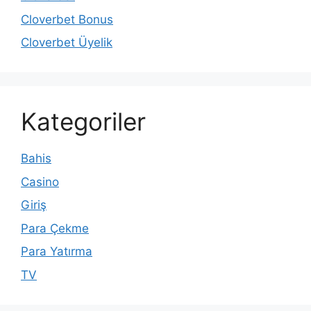
Cloverbet Bonus
Cloverbet Üyelik
Kategoriler
Bahis
Casino
Giriş
Para Çekme
Para Yatırma
TV