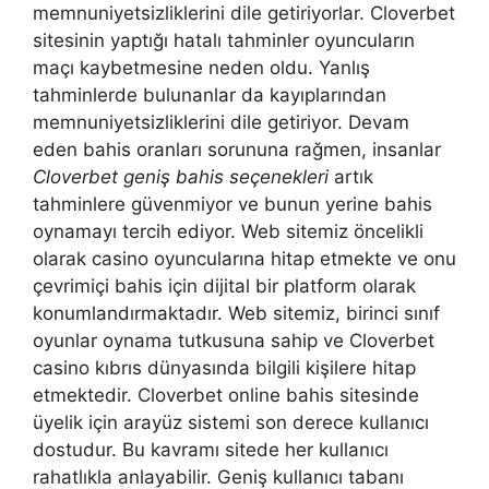
memnuniyetsizliklerini dile getiriyorlar. Cloverbet
sitesinin yaptığı hatalı tahminler oyuncuların
maçı kaybetmesine neden oldu. Yanlış
tahminlerde bulunanlar da kayıplarından
memnuniyetsizliklerini dile getiriyor. Devam
eden bahis oranları sorununa rağmen, insanlar
Cloverbet geniş bahis seçenekleri
artık
tahminlere güvenmiyor ve bunun yerine bahis
oynamayı tercih ediyor. Web sitemiz öncelikli
olarak casino oyuncularına hitap etmekte ve onu
çevrimiçi bahis için dijital bir platform olarak
konumlandırmaktadır. Web sitemiz, birinci sınıf
oyunlar oynama tutkusuna sahip ve Cloverbet
casino kıbrıs dünyasında bilgili kişilere hitap
etmektedir. Cloverbet online bahis sitesinde
üyelik için arayüz sistemi son derece kullanıcı
dostudur. Bu kavramı sitede her kullanıcı
rahatlıkla anlayabilir. Geniş kullanıcı tabanı