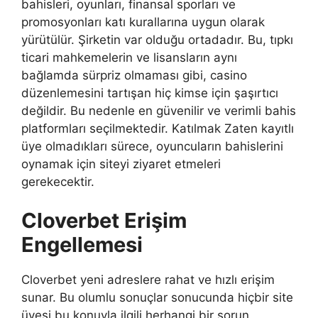
bahisleri, oyunları, finansal sporları ve
promosyonları katı kurallarına uygun olarak
yürütülür. Şirketin var olduğu ortadadır. Bu, tıpkı
ticari mahkemelerin ve lisansların aynı
bağlamda sürpriz olmaması gibi, casino
düzenlemesini tartışan hiç kimse için şaşırtıcı
değildir. Bu nedenle en güvenilir ve verimli bahis
platformları seçilmektedir. Katılmak Zaten kayıtlı
üye olmadıkları sürece, oyuncuların bahislerini
oynamak için siteyi ziyaret etmeleri
gerekecektir.
Cloverbet Erişim
Engellemesi
Cloverbet yeni adreslere rahat ve hızlı erişim
sunar. Bu olumlu sonuçlar sonucunda hiçbir site
üyesi bu konuyla ilgili herhangi bir sorun