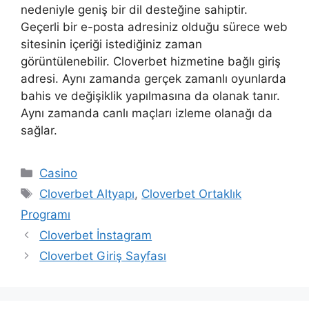
nedeniyle geniş bir dil desteğine sahiptir.
Geçerli bir e-posta adresiniz olduğu sürece web
sitesinin içeriği istediğiniz zaman
görüntülenebilir. Cloverbet hizmetine bağlı giriş
adresi. Aynı zamanda gerçek zamanlı oyunlarda
bahis ve değişiklik yapılmasına da olanak tanır.
Aynı zamanda canlı maçları izleme olanağı da
sağlar.
Kategoriler
Casino
Etiketler
Cloverbet Altyapı
,
Cloverbet Ortaklık
Programı
Cloverbet İnstagram
Cloverbet Giriş Sayfası