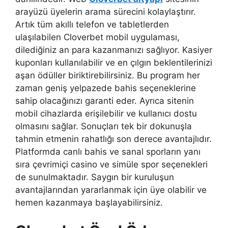
arayüzü üyelerin arama sürecini kolaylaştırır.
Artık tüm akıllı telefon ve tabletlerden
ulaşılabilen Cloverbet mobil uygulaması,
dilediğiniz an para kazanmanızı sağlıyor. Kasiyer
kuponları kullanılabilir ve en çılgın beklentilerinizi
aşan ödüller biriktirebilirsiniz. Bu program her
zaman geniş yelpazede bahis seçeneklerine
sahip olacağınızı garanti eder. Ayrıca sitenin
mobil cihazlarda erişilebilir ve kullanıcı dostu
olmasını sağlar. Sonuçları tek bir dokunuşla
tahmin etmenin rahatlığı son derece avantajlıdır.
Platformda canlı bahis ve sanal sporların yanı
sıra çevrimiçi casino ve simüle spor seçenekleri
de sunulmaktadır. Saygın bir kuruluşun
avantajlarından yararlanmak için üye olabilir ve
hemen kazanmaya başlayabilirsiniz.