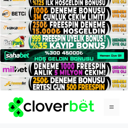
İçeriğe
atla
Menü