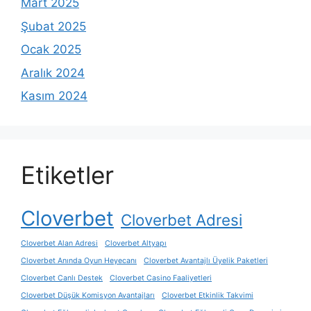
Mart 2025
Şubat 2025
Ocak 2025
Aralık 2024
Kasım 2024
Etiketler
Cloverbet
Cloverbet Adresi
Cloverbet Alan Adresi
Cloverbet Altyapı
Cloverbet Anında Oyun Heyecanı
Cloverbet Avantajlı Üyelik Paketleri
Cloverbet Canlı Destek
Cloverbet Casino Faaliyetleri
Cloverbet Düşük Komisyon Avantajları
Cloverbet Etkinlik Takvimi