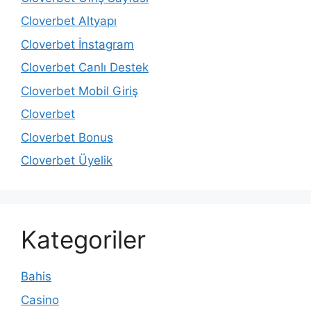
Cloverbet Altyapı
Cloverbet İnstagram
Cloverbet Canlı Destek
Cloverbet Mobil Giriş
Cloverbet
Cloverbet Bonus
Cloverbet Üyelik
Kategoriler
Bahis
Casino