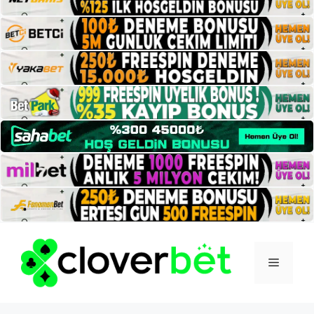
İçeriğe
atla
Menü