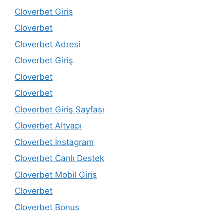
Cloverbet Giriş
Cloverbet
Cloverbet Adresi
Cloverbet Giriş
Cloverbet
Cloverbet
Cloverbet Giriş Sayfası
Cloverbet Altyapı
Cloverbet İnstagram
Cloverbet Canlı Destek
Cloverbet Mobil Giriş
Cloverbet
Cloverbet Bonus