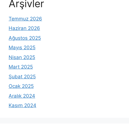
Arşivler
Temmuz 2026
Haziran 2026
Ağustos 2025
Mayıs 2025
Nisan 2025
Mart 2025
Şubat 2025
Ocak 2025
Aralık 2024
Kasım 2024