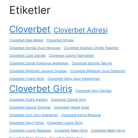
Etiketler
Cloverbet
Cloverbet Adresi
Cloverbet Alan Adresi
Cloverbet Altyapı
Cloverbet Anında Oyun Heyecanı
Cloverbet Avantajlı Üyelik Paketleri
Cloverbet Canlı Destek
Cloverbet Casino Faaliyetleri
Cloverbet Düşük Komisyon Avantajları
Cloverbet Etkinlik Takvimi
Cloverbet Eğlenceli Jackpot Oyunları
Cloverbet Eğlenceli Oyun Deneyimi
Cloverbet Finans Ekibi
Cloverbet Geniş Spor Kategorileri
Cloverbet Giriş
Cloverbet Giriş Sayfası
Cloverbet Grafik Kalitesi
Cloverbet Güncel Giriş
Cloverbet Güncel Yorumlar
Cloverbet Hesap İptali
Cloverbet Hızlı Giriş Avantajları
Cloverbet Kayıp Bonuslar
Cloverbet Kayıt Formu
Cloverbet Lisans Girişi
Cloverbet Lisans Numarası
Cloverbet Mobil Giriş
Cloverbet Mobil Yayın