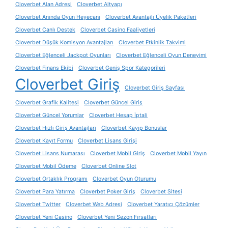
Cloverbet Alan Adresi
Cloverbet Altyapı
Cloverbet Anında Oyun Heyecanı
Cloverbet Avantajlı Üyelik Paketleri
Cloverbet Canlı Destek
Cloverbet Casino Faaliyetleri
Cloverbet Düşük Komisyon Avantajları
Cloverbet Etkinlik Takvimi
Cloverbet Eğlenceli Jackpot Oyunları
Cloverbet Eğlenceli Oyun Deneyimi
Cloverbet Finans Ekibi
Cloverbet Geniş Spor Kategorileri
Cloverbet Giriş
Cloverbet Giriş Sayfası
Cloverbet Grafik Kalitesi
Cloverbet Güncel Giriş
Cloverbet Güncel Yorumlar
Cloverbet Hesap İptali
Cloverbet Hızlı Giriş Avantajları
Cloverbet Kayıp Bonuslar
Cloverbet Kayıt Formu
Cloverbet Lisans Girişi
Cloverbet Lisans Numarası
Cloverbet Mobil Giriş
Cloverbet Mobil Yayın
Cloverbet Mobil Ödeme
Cloverbet Online Slot
Cloverbet Ortaklık Programı
Cloverbet Oyun Oturumu
Cloverbet Para Yatırma
Cloverbet Poker Giriş
Cloverbet Sitesi
Cloverbet Twitter
Cloverbet Web Adresi
Cloverbet Yaratıcı Çözümler
Cloverbet Yeni Casino
Cloverbet Yeni Sezon Fırsatları