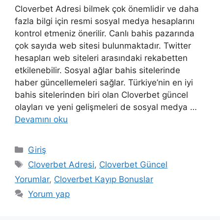
Cloverbet Adresi bilmek çok önemlidir ve daha
fazla bilgi için resmi sosyal medya hesaplarını
kontrol etmeniz önerilir. Canlı bahis pazarında
çok sayıda web sitesi bulunmaktadır. Twitter
hesapları web siteleri arasındaki rekabetten
etkilenebilir. Sosyal ağlar bahis sitelerinde
haber güncellemeleri sağlar. Türkiye’nin en iyi
bahis sitelerinden biri olan Cloverbet güncel
olayları ve yeni gelişmeleri de sosyal medya …
Devamını oku
Kategoriler
Giriş
Etiketler
Cloverbet Adresi
,
Cloverbet Güncel
Yorumlar
,
Cloverbet Kayıp Bonuslar
Yorum yap