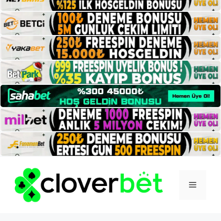
İçeriğe
atla
Menü