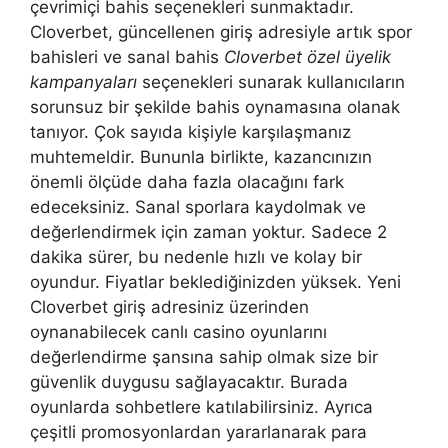
çevrimiçi bahis seçenekleri sunmaktadır.
Cloverbet, güncellenen giriş adresiyle artık spor
bahisleri ve sanal bahis
Cloverbet özel üyelik
kampanyaları
seçenekleri sunarak kullanıcıların
sorunsuz bir şekilde bahis oynamasına olanak
tanıyor. Çok sayıda kişiyle karşılaşmanız
muhtemeldir. Bununla birlikte, kazancınızın
önemli ölçüde daha fazla olacağını fark
edeceksiniz. Sanal sporlara kaydolmak ve
değerlendirmek için zaman yoktur. Sadece 2
dakika sürer, bu nedenle hızlı ve kolay bir
oyundur. Fiyatlar beklediğinizden yüksek. Yeni
Cloverbet giriş adresiniz üzerinden
oynanabilecek canlı casino oyunlarını
değerlendirme şansına sahip olmak size bir
güvenlik duygusu sağlayacaktır. Burada
oyunlarda sohbetlere katılabilirsiniz. Ayrıca
çeşitli promosyonlardan yararlanarak para