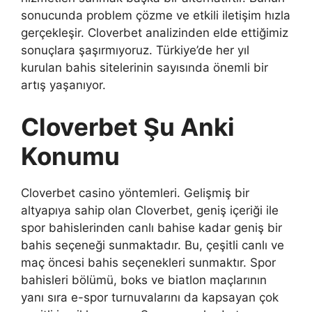
sonucunda problem çözme ve etkili iletişim hızla
gerçekleşir. Cloverbet analizinden elde ettiğimiz
sonuçlara şaşırmıyoruz. Türkiye’de her yıl
kurulan bahis sitelerinin sayısında önemli bir
artış yaşanıyor.
Cloverbet Şu Anki
Konumu
Cloverbet casino yöntemleri. Gelişmiş bir
altyapıya sahip olan Cloverbet, geniş içeriği ile
spor bahislerinden canlı bahise kadar geniş bir
bahis seçeneği sunmaktadır. Bu, çeşitli canlı ve
maç öncesi bahis seçenekleri sunmaktır. Spor
bahisleri bölümü, boks ve biatlon maçlarının
yanı sıra e-spor turnuvalarını da kapsayan çok