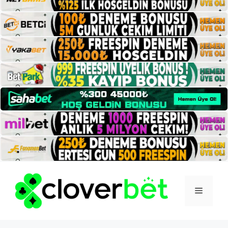
İçeriğe
atla
Menü