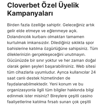
Cloverbet Özel Üyelik
Kampanyaları
Birden fazla özelliğe sahiptir. Geleceğiniz artık
gelir elde etmeye ve eğlenmeye açık.
Dolandırıcılık kurbanı olmaktan tamamen
kurtulmak imkansızdır. Dilediğiniz sıklıkta spor
bahislerine katılma özgürlüğüne sahipsiniz. Tüm
dileklerinizin gerçekleşeceğini unutmayın.
Gücünüzde bir sınır yoktur ve her zaman doğal
olarak gelen şeyleri başarabilirsiniz. Web sitesi
tüm cihazlarla uyumludur. Ayrıca kullanıcılar 24
saat canlı destek hizmetinden de
faydalanabilmektedir. Yeni konum ve bu
organizasyonla ilgili tüm bilgiler hakkında bilgi
edinmek ister misiniz? Bireylere çeşitli casino
faaliyetlerine katılma fırsatı sunan çok çeşitli