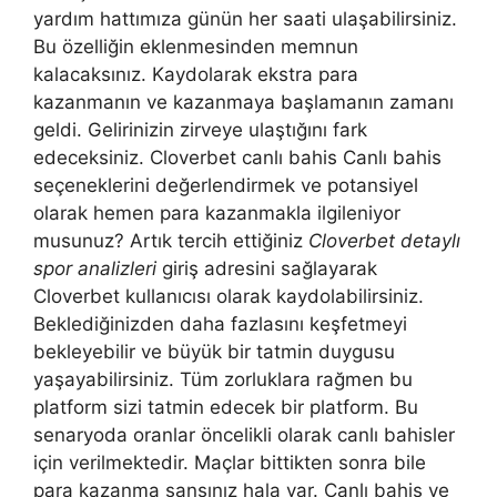
yardım hattımıza günün her saati ulaşabilirsiniz.
Bu özelliğin eklenmesinden memnun
kalacaksınız. Kaydolarak ekstra para
kazanmanın ve kazanmaya başlamanın zamanı
geldi. Gelirinizin zirveye ulaştığını fark
edeceksiniz. Cloverbet canlı bahis Canlı bahis
seçeneklerini değerlendirmek ve potansiyel
olarak hemen para kazanmakla ilgileniyor
musunuz? Artık tercih ettiğiniz
Cloverbet detaylı
spor analizleri
giriş adresini sağlayarak
Cloverbet kullanıcısı olarak kaydolabilirsiniz.
Beklediğinizden daha fazlasını keşfetmeyi
bekleyebilir ve büyük bir tatmin duygusu
yaşayabilirsiniz. Tüm zorluklara rağmen bu
platform sizi tatmin edecek bir platform. Bu
senaryoda oranlar öncelikli olarak canlı bahisler
için verilmektedir. Maçlar bittikten sonra bile
para kazanma şansınız hala var. Canlı bahis ve