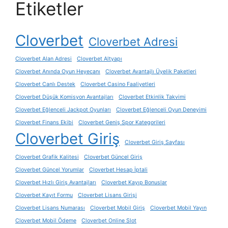
Etiketler
Cloverbet
Cloverbet Adresi
Cloverbet Alan Adresi
Cloverbet Altyapı
Cloverbet Anında Oyun Heyecanı
Cloverbet Avantajlı Üyelik Paketleri
Cloverbet Canlı Destek
Cloverbet Casino Faaliyetleri
Cloverbet Düşük Komisyon Avantajları
Cloverbet Etkinlik Takvimi
Cloverbet Eğlenceli Jackpot Oyunları
Cloverbet Eğlenceli Oyun Deneyimi
Cloverbet Finans Ekibi
Cloverbet Geniş Spor Kategorileri
Cloverbet Giriş
Cloverbet Giriş Sayfası
Cloverbet Grafik Kalitesi
Cloverbet Güncel Giriş
Cloverbet Güncel Yorumlar
Cloverbet Hesap İptali
Cloverbet Hızlı Giriş Avantajları
Cloverbet Kayıp Bonuslar
Cloverbet Kayıt Formu
Cloverbet Lisans Girişi
Cloverbet Lisans Numarası
Cloverbet Mobil Giriş
Cloverbet Mobil Yayın
Cloverbet Mobil Ödeme
Cloverbet Online Slot