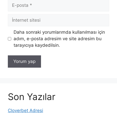
E-
posta
İnternet
sitesi
Daha sonraki yorumlarımda kullanılması için
adım, e-posta adresim ve site adresim bu
tarayıcıya kaydedilsin.
Son Yazılar
Cloverbet Adresi