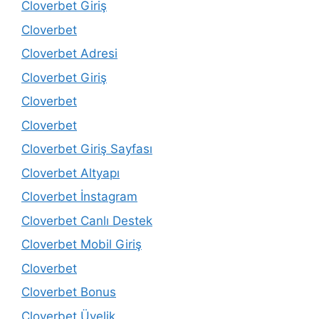
Cloverbet Giriş
Cloverbet
Cloverbet Adresi
Cloverbet Giriş
Cloverbet
Cloverbet
Cloverbet Giriş Sayfası
Cloverbet Altyapı
Cloverbet İnstagram
Cloverbet Canlı Destek
Cloverbet Mobil Giriş
Cloverbet
Cloverbet Bonus
Cloverbet Üyelik