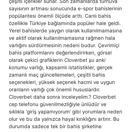
çeşitli içerikler sunar. Son zamanlarda turnuva
sayısının artması sonucunda e-spor bahislerinin
popülaritesi önemli ölçüde arttı. Canlı bahis
özellikle Türkiye bağlamında popüler hale geldi.
Yerel bahislerde yaygın olarak kullanılmamasına
ve aktif olarak kullanılmamasına rağmen hala
varlığını sürdürmesinin nedeni budur. Çevrimiçi
bahis platformlarını değerlendirirken, görsel
olarak çekici grafiklerin
Cloverbet şu anki
konumu
varlığı, kapsamlı istatistikler, gerçek
zamanlı maç güncellemeleri, çeşitli bahis
seçenekleri, yüksek seçenek hacmi ve uygun
oranların varlığı çok önemli hususlardır.
Cloverbet daha sonra inceleyelim.? Cloverbet
cep telefonu güvenilmezliğiyle ünlüdür ve
sıklıkla ‘giriş yapamıyorum’ gibi yorumlara neden
olur ve bu da yalnızca hayal kırıklığını artırır. Bu
durumda sadece tek bir bahis şirketine