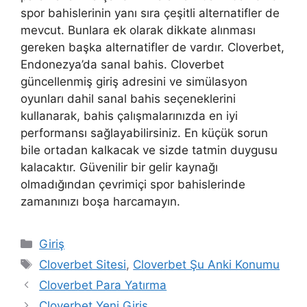
spor bahislerinin yanı sıra çeşitli alternatifler de
mevcut. Bunlara ek olarak dikkate alınması
gereken başka alternatifler de vardır. Cloverbet,
Endonezya’da sanal bahis. Cloverbet
güncellenmiş giriş adresini ve simülasyon
oyunları dahil sanal bahis seçeneklerini
kullanarak, bahis çalışmalarınızda en iyi
performansı sağlayabilirsiniz. En küçük sorun
bile ortadan kalkacak ve sizde tatmin duygusu
kalacaktır. Güvenilir bir gelir kaynağı
olmadığından çevrimiçi spor bahislerinde
zamanınızı boşa harcamayın.
Kategoriler
Giriş
Etiketler
Cloverbet Sitesi
,
Cloverbet Şu Anki Konumu
Cloverbet Para Yatırma
Cloverbet Yeni Giriş