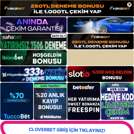
×
CLOVERBET GİRİŞ İÇİN TIKLAYINIZ!