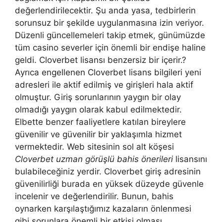
değerlendirilecektir. Şu anda yasa, tedbirlerin
sorunsuz bir şekilde uygulanmasına izin veriyor.
Düzenli güncellemeleri takip etmek, günümüzde
tüm casino severler için önemli bir endişe haline
geldi. Cloverbet lisansı benzersiz bir içerir.?
Ayrıca engellenen Cloverbet lisans bilgileri yeni
adresleri ile aktif edilmiş ve girişleri hala aktif
olmuştur. Giriş sorunlarının yaygın bir olay
olmadığı yaygın olarak kabul edilmektedir.
Elbette benzer faaliyetlere katılan bireylere
güvenilir ve güvenilir bir yaklaşımla hizmet
vermektedir. Web sitesinin sol alt köşesi
Cloverbet uzman görüşlü bahis önerileri
lisansını
bulabileceğiniz yerdir. Cloverbet giriş adresinin
güvenilirliği burada en yüksek düzeyde güvenle
incelenir ve değerlendirilir. Bunun, bahis
oynarken karşılaştığımız kazaların önlenmesi
gibi sorunlara önemli bir etkisi olması