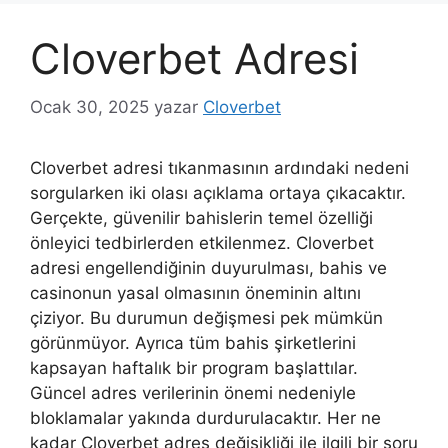
Cloverbet Adresi
Ocak 30, 2025
yazar
Cloverbet
Cloverbet adresi tıkanmasının ardındaki nedeni
sorgularken iki olası açıklama ortaya çıkacaktır.
Gerçekte, güvenilir bahislerin temel özelliği
önleyici tedbirlerden etkilenmez. Cloverbet
adresi engellendiğinin duyurulması, bahis ve
casinonun yasal olmasının öneminin altını
çiziyor. Bu durumun değişmesi pek mümkün
görünmüyor. Ayrıca tüm bahis şirketlerini
kapsayan haftalık bir program başlattılar.
Güncel adres verilerinin önemi nedeniyle
bloklamalar yakında durdurulacaktır. Her ne
kadar Cloverbet adres değişikliği ile ilgili bir soru