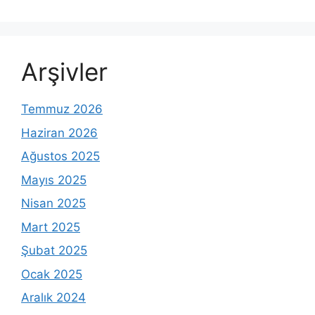
Arşivler
Temmuz 2026
Haziran 2026
Ağustos 2025
Mayıs 2025
Nisan 2025
Mart 2025
Şubat 2025
Ocak 2025
Aralık 2024