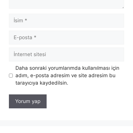
İsim
E-
posta
İnternet
sitesi
Daha sonraki yorumlarımda kullanılması için
adım, e-posta adresim ve site adresim bu
tarayıcıya kaydedilsin.