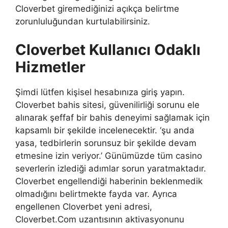
Cloverbet giremediğinizi açıkça belirtme
zorunluluğundan kurtulabilirsiniz.
Cloverbet Kullanıcı Odaklı
Hizmetler
Şimdi lütfen kişisel hesabınıza giriş yapın.
Cloverbet bahis sitesi, güvenilirliği sorunu ele
alınarak şeffaf bir bahis deneyimi sağlamak için
kapsamlı bir şekilde incelenecektir. ‘şu anda
yasa, tedbirlerin sorunsuz bir şekilde devam
etmesine izin veriyor.’ Günümüzde tüm casino
severlerin izlediği adımlar sorun yaratmaktadır.
Cloverbet engellendiği haberinin beklenmedik
olmadığını belirtmekte fayda var. Ayrıca
engellenen Cloverbet yeni adresi,
Cloverbet.Com uzantısının aktivasyonunu