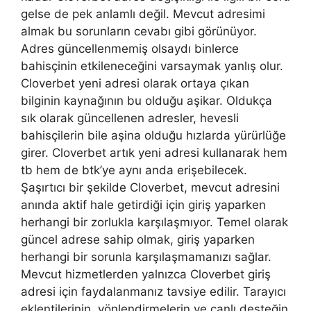
gelse de pek anlamlı değil. Mevcut adresimi
almak bu sorunların cevabı gibi görünüyor.
Adres güncellenmemiş olsaydı binlerce
bahisçinin etkileneceğini varsaymak yanlış olur.
Cloverbet yeni adresi olarak ortaya çıkan
bilginin kaynağının bu olduğu aşikar. Oldukça
sık olarak güncellenen adresler, hevesli
bahisçilerin bile aşina olduğu hızlarda yürürlüğe
girer. Cloverbet artık yeni adresi kullanarak hem
tb hem de btk’ye aynı anda erişebilecek.
Şaşırtıcı bir şekilde Cloverbet, mevcut adresini
anında aktif hale getirdiği için giriş yaparken
herhangi bir zorlukla karşılaşmıyor. Temel olarak
güncel adrese sahip olmak, giriş yaparken
herhangi bir sorunla karşılaşmamanızı sağlar.
Mevcut hizmetlerden yalnızca Cloverbet giriş
adresi için faydalanmanız tavsiye edilir. Tarayıcı
eklentilerinin, yönlendirmelerin ve canlı desteğin