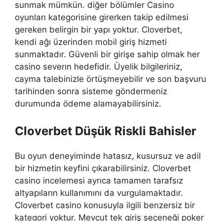
sunmak mümkün. diğer bölümler Casino
oyunları kategorisine girerken takip edilmesi
gereken belirgin bir yapı yoktur. Cloverbet,
kendi ağı üzerinden mobil giriş hizmeti
sunmaktadır. Güvenli bir girişe sahip olmak her
casino severın hedefidir. Üyelik bilgileriniz,
cayma talebinizle örtüşmeyebilir ve son başvuru
tarihinden sonra sisteme göndermeniz
durumunda ödeme alamayabilirsiniz.
Cloverbet Düşük Riskli Bahisler
Bu oyun deneyiminde hatasız, kusursuz ve adil
bir hizmetin keyfini çıkarabilirsiniz. Cloverbet
casino incelemesi ayrıca tamamen tarafsız
altyapıların kullanımını da vurgulamaktadır.
Cloverbet casino konusuyla ilgili benzersiz bir
kategori yoktur. Mevcut tek giriş seçeneği poker