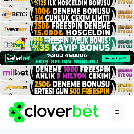
İçeriğe
atla
Menü