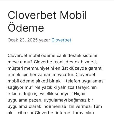
Cloverbet Mobil
Ödeme
Ocak 23, 2025
yazar
Cloverbet
Cloverbet mobil ödeme canlı destek sistemi
mevcut mu? Cloverbet canlı destek hizmeti,
müşteri memnuniyetini en üst düzeyde garanti
etmek için her zaman mevcuttur. Cloverbet
mobil ödeme şirketi bir akıllı telefon uygulaması
sağlıyor mu? Ne yazık ki yalnızca tarayıcının
etkin olduğu işlevsellik sunuyor.’ Hiçbir
uygulama pazarı, uygulamayı bağımsız bir
uygulama olarak indirmenize izin vermez. Tüm
akıllı cihazlar Cloverbet internet tarayıcıları