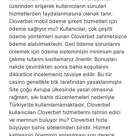
üzerinden erişerek kullanıcıların sunulan
hizmetlerden faydalanmasına olanak tanır.
Cloverbet mobil ödeme şirketi hizmetleri için
ödeme sağlıyor mu? Kullanıcılar, çok çeşitli
ödeme yöntemleri sunan Cloverbet zahmetsizce
ödeme alabilmektedir. Geri ödeme sorunlarını
önlemek için ödeme sisteminizin minimum para
çekme tutarını kısıtlamanız önerilir. Bonusları
nakde çevirdikten sonra bahis koşullarını
dikkatlice incelemeniz tavsiye edilir. Bu tür
casino genellikle btk tarafından yasaklanmıştır.
Site çoğu Avrupa ülkesinde yasal olmasına
rağmen, sıkı bahis düzenlemeleri nedeniyle
Türkiye’de kullanılamamaktadır. Cloverbet
kullanıcıları Cloverbet hizmetlerini tatmin edici
ve memnun buluyor mu? Cloverbet hızla
büyüyen bahis sitelerinden biridir. Hizmet
kalitesinin öneminin anlaşılması son derece