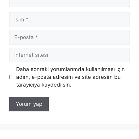
İsim
E-
posta
İnternet
sitesi
Daha sonraki yorumlarımda kullanılması için
adım, e-posta adresim ve site adresim bu
tarayıcıya kaydedilsin.