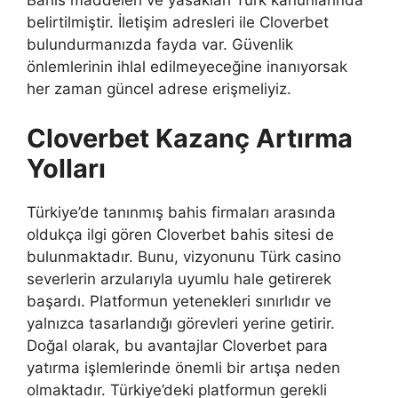
Bahis maddeleri ve yasakları Türk kanunlarında
belirtilmiştir. İletişim adresleri ile Cloverbet
bulundurmanızda fayda var. Güvenlik
önlemlerinin ihlal edilmeyeceğine inanıyorsak
her zaman güncel adrese erişmeliyiz.
Cloverbet Kazanç Artırma
Yolları
Türkiye’de tanınmış bahis firmaları arasında
oldukça ilgi gören Cloverbet bahis sitesi de
bulunmaktadır. Bunu, vizyonunu Türk casino
severlerin arzularıyla uyumlu hale getirerek
başardı. Platformun yetenekleri sınırlıdır ve
yalnızca tasarlandığı görevleri yerine getirir.
Doğal olarak, bu avantajlar Cloverbet para
yatırma işlemlerinde önemli bir artışa neden
olmaktadır. Türkiye’deki platformun gerekli