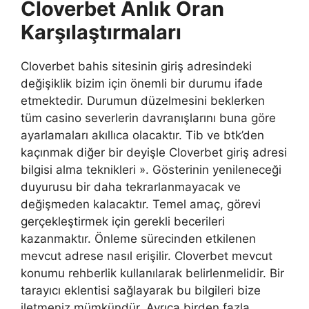
Cloverbet Anlık Oran
Karşılaştırmaları
Cloverbet bahis sitesinin giriş adresindeki
değişiklik bizim için önemli bir durumu ifade
etmektedir. Durumun düzelmesini beklerken
tüm casino severlerin davranışlarını buna göre
ayarlamaları akıllıca olacaktır. Tib ve btk’den
kaçınmak diğer bir deyişle Cloverbet giriş adresi
bilgisi alma teknikleri ». Gösterinin yenileneceği
duyurusu bir daha tekrarlanmayacak ve
değişmeden kalacaktır. Temel amaç, görevi
gerçekleştirmek için gerekli becerileri
kazanmaktır. Önleme sürecinden etkilenen
mevcut adrese nasıl erişilir. Cloverbet mevcut
konumu rehberlik kullanılarak belirlenmelidir. Bir
tarayıcı eklentisi sağlayarak bu bilgileri bize
iletmeniz mümkündür. Ayrıca birden fazla