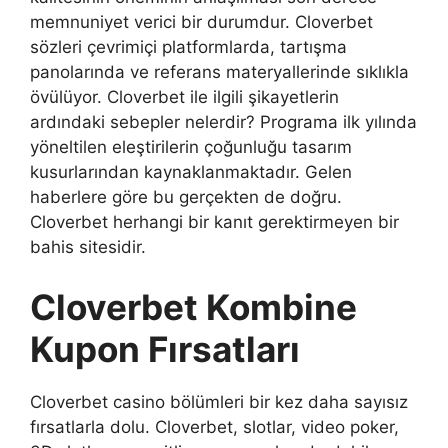
memnuniyet verici bir durumdur. Cloverbet
sözleri çevrimiçi platformlarda, tartışma
panolarında ve referans materyallerinde sıklıkla
övülüyor. Cloverbet ile ilgili şikayetlerin
ardındaki sebepler nelerdir? Programa ilk yılında
yöneltilen eleştirilerin çoğunluğu tasarım
kusurlarından kaynaklanmaktadır. Gelen
haberlere göre bu gerçekten de doğru.
Cloverbet herhangi bir kanıt gerektirmeyen bir
bahis sitesidir.
Cloverbet Kombine
Kupon Fırsatları
Cloverbet casino bölümleri bir kez daha sayısız
fırsatlarla dolu. Cloverbet, slotlar, video poker,