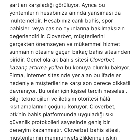
şartları karşıladığı görülüyor. Ayrıca bu
yöntemlerin hesabınıza anında yansıması da
muhtemeldir. Hesabımız canlı bahis, spor
bahisleri veya casino oyunlarına bakılmaksızın
değerlendirilir. Cloverbet, müşterilerini
gerçekten önemseyen ve mükemmel hizmet
sunmanın ötesine geçen birkaç bahis sitesinden
biridir. Genel olarak bahis sitesi
Cloverbet
kazanç artırma yolları
bu konuya olumlu bakıyor.
Firma, internet sitesinde yer alan bu ifadeler
nedeniyle müşterilerine karşı son derece dikkatli
davranıyor. Bu onlar için kişisel tercih meselesi.
Bilgi teknolojileri ve iletişim otoritesi hâlâ
kısıtlamalarının çoğunu koruyor. Cloverbet,
btk’nin bahis platformunda uyguladığı sıkı
güvenlik protokolleri sayesinde geniş bir
deneyim kazanmıştır. Cloverbet bahis sitesi,
müşterilerinin memnuniyetsizliklerine ilişkin