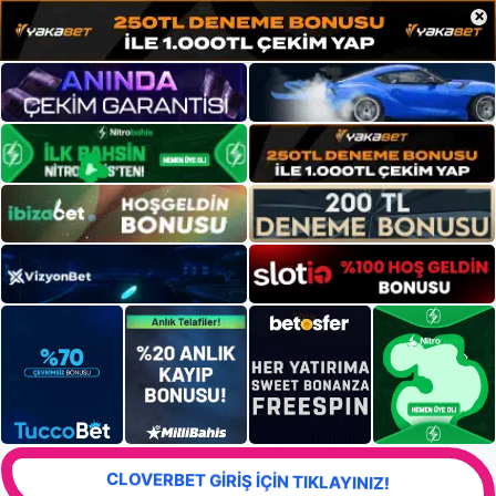
×
CLOVERBET GİRİŞ İÇİN TIKLAYINIZ!