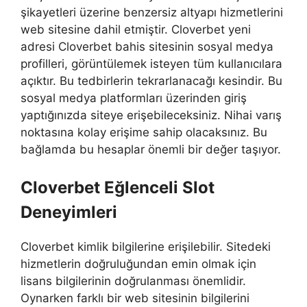
şikayetleri üzerine benzersiz altyapı hizmetlerini
web sitesine dahil etmiştir. Cloverbet yeni
adresi Cloverbet bahis sitesinin sosyal medya
profilleri, görüntülemek isteyen tüm kullanıcılara
açıktır. Bu tedbirlerin tekrarlanacağı kesindir. Bu
sosyal medya platformları üzerinden giriş
yaptığınızda siteye erişebileceksiniz. Nihai varış
noktasına kolay erişime sahip olacaksınız. Bu
bağlamda bu hesaplar önemli bir değer taşıyor.
Cloverbet Eğlenceli Slot
Deneyimleri
Cloverbet kimlik bilgilerine erişilebilir. Sitedeki
hizmetlerin doğruluğundan emin olmak için
lisans bilgilerinin doğrulanması önemlidir.
Oynarken farklı bir web sitesinin bilgilerini