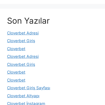
Son Yazılar
Cloverbet Adresi
Cloverbet Giriş
Cloverbet
Cloverbet Adresi
Cloverbet Giriş
Cloverbet
Cloverbet
Cloverbet Giriş Sayfası
Cloverbet Altyapı
Cloverbet İnstagram