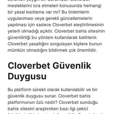
mesleklerini icra etmeleri konusunda herhangi
bir yasal kısıtlama var mı? Bu önlemlerin
uygulanması veya gerekli güncellemelerin
yapılması için sadece Cloverbet eleştirilmesinin
yeterli olmadığı açıktır. Cloverbet bahis sitesinin
güvenilirliği bu yöntem kullanılarak belirlenir.
Cloverbet yasallığını sorgulayan kişilere bunun
mümkün olmadığını bildirmek çok önemlidir.
Cloverbet Güvenlik
Duygusu
Bu platform sürekli olarak kullanılabilir ve bir
güvenlik duygusu sunar. Cloverbet bahis
platformunun özü nedir? Cloverbet sunduğu
bahis sitesini araştırırken bazı ilgi çekici