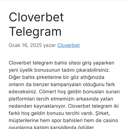
Cloverbet
Telegram
Ocak 16, 2025
yazar
Cloverbet
Cloverbet telegram bahis sitesi giriş yaparken
yeni üyelik bonusunun tadını çıkarabilirsiniz.
Diğer bahis şirketlerine bir göz attığınızda
onların da benzer kampanyaları olduğunu fark
edeceksiniz. Cömert hoş geldin bonusları sunan
platformları tercih etmemizin arkasında yatan
nedenden kaynaklanıyor. Cloverbet telegram iki
farklı hoş geldin bonusu tercihi vardı. Şirket,
müşterilerine hem spor bahisleri hem de casino
oyunlarına katılım karşılığında ödüller