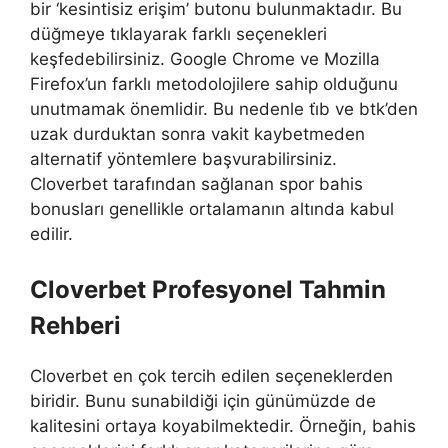
bir ‘kesintisiz erişim’ butonu bulunmaktadır. Bu
düğmeye tıklayarak farklı seçenekleri
keşfedebilirsiniz. Google Chrome ve Mozilla
Firefox’un farklı metodolojilere sahip olduğunu
unutmamak önemlidir. Bu nedenle ti̇b ve btk’den
uzak durduktan sonra vakit kaybetmeden
alternatif yöntemlere başvurabilirsiniz.
Cloverbet tarafından sağlanan spor bahis
bonusları genellikle ortalamanın altında kabul
edilir.
Cloverbet Profesyonel Tahmin
Rehberi
Cloverbet en çok tercih edilen seçeneklerden
biridir. Bunu sunabildiği için günümüzde de
kalitesini ortaya koyabilmektedir. Örneğin, bahis