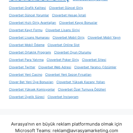
Cloverbet Grafik Kalitesi
Cloverbet Güncel Giriş
Cloverbet Güncel Yorumlar
Cloverbet Hesap İptali
Cloverbet Hızlı Giriş Avantajları
Cloverbet Kayıp Bonuslar
Cloverbet Kayıt Formu
Cloverbet Lisans Girişi
Cloverbet Lisans Numarası
Cloverbet Mobil Giriş
Cloverbet Mobil Yayın
Cloverbet Mobil Ödeme
Cloverbet Online Slot
Cloverbet Ortaklık Programı
Cloverbet Oyun Oturumu
Cloverbet Para Yatırma
Cloverbet Poker Giriş
Cloverbet Sitesi
Cloverbet Twitter
Cloverbet Web Adresi
Cloverbet Yaratıcı Çözümler
Cloverbet Yeni Casino
Cloverbet Yeni Sezon Fırsatları
Clover Bet Yeni Üye Bonusları
Cloverbet Yüksek Kazanç Yolları
Cloverbet Yüksek Komisyonlar
Cloverbet Özel Turnuva Ödülleri
Cloverbet Üyelik Süreci
Cloverbet İnstagram
Avrasya'nın en büyük reklam platformunda olmak için
Microsoft Teams:
reklam@avrasyamarketing.com