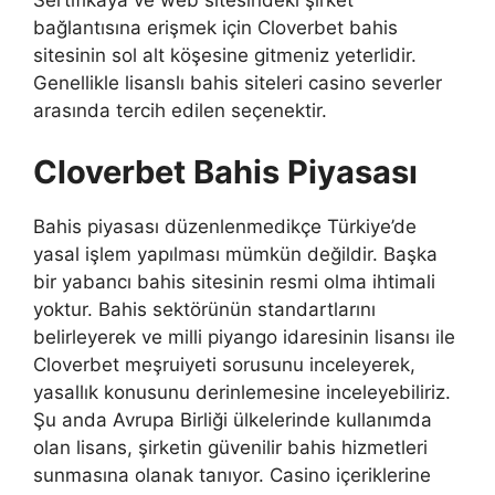
Sertifikaya ve web sitesindeki şirket
bağlantısına erişmek için Cloverbet bahis
sitesinin sol alt köşesine gitmeniz yeterlidir.
Genellikle lisanslı bahis siteleri casino severler
arasında tercih edilen seçenektir.
Cloverbet Bahis Piyasası
Bahis piyasası düzenlenmedikçe Türkiye’de
yasal işlem yapılması mümkün değildir. Başka
bir yabancı bahis sitesinin resmi olma ihtimali
yoktur. Bahis sektörünün standartlarını
belirleyerek ve milli piyango idaresinin lisansı ile
Cloverbet meşruiyeti sorusunu inceleyerek,
yasallık konusunu derinlemesine inceleyebiliriz.
Şu anda Avrupa Birliği ülkelerinde kullanımda
olan lisans, şirketin güvenilir bahis hizmetleri
sunmasına olanak tanıyor. Casino içeriklerine