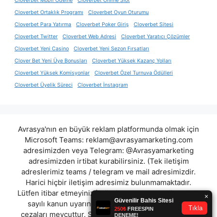
Cloverbet Mobil Ödeme
Cloverbet Online Slot
Cloverbet Ortaklık Programı
Cloverbet Oyun Oturumu
Cloverbet Para Yatırma
Cloverbet Poker Giriş
Cloverbet Sitesi
Cloverbet Twitter
Cloverbet Web Adresi
Cloverbet Yaratıcı Çözümler
Cloverbet Yeni Casino
Cloverbet Yeni Sezon Fırsatları
Clover Bet Yeni Üye Bonusları
Cloverbet Yüksek Kazanç Yolları
Cloverbet Yüksek Komisyonlar
Cloverbet Özel Turnuva Ödülleri
Cloverbet Üyelik Süreci
Cloverbet İnstagram
Avrasya'nın en büyük reklam platformunda olmak için
Microsoft Teams:
reklam@avrasyamarketing.com
adresimizden veya Telegram: @Avrasyamarketing
adresimizden irtibat kurabilirsiniz. (Tek iletişim
adreslerimiz teams / telegram ve mail adresimizdir.
Harici hiçbir iletişim adresimiz bulunmamaktadır.
Lütfen itibar etmeyiniz.) Türkiye yasalarına göre 7258
sayılı kanun uyarınca yasa dışı bahis oynamanın
cezaları mevcuttur. Şu an bulunduğunuz site hiç bir