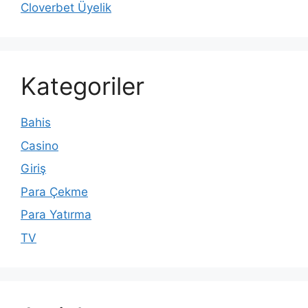
Cloverbet Üyelik
Kategoriler
Bahis
Casino
Giriş
Para Çekme
Para Yatırma
TV