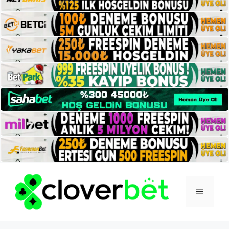
İçeriğe
atla
Menü