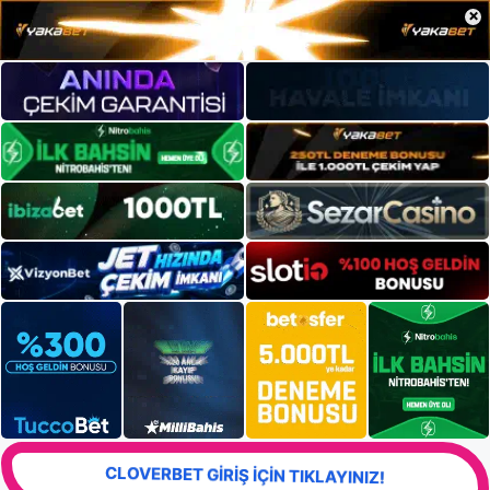
×
CLOVERBET GİRİŞ İÇİN TIKLAYINIZ!